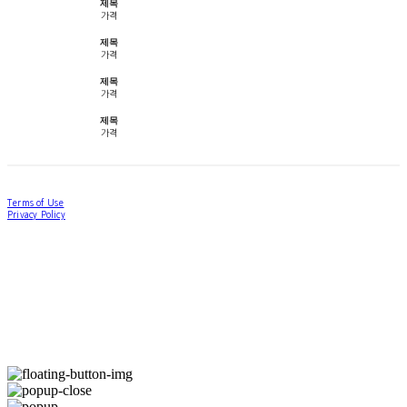
제목
가격
제목
가격
제목
가격
제목
가격
Terms of Use
Privacy Policy
Confirm Entrepreneur Information
Company Name: forallpolewear | Owner: Hannah Han | Personal Info Manager:
forallpolewear | Email: forallpolewear@naver.com
Address: 1-21, Haengdang-ro 17-gil, Seongdong-gu, Seoul, Republic of Korea | Business
Registration Number:
614-12-01776
| Business License:
제 2024-서울성동-0889
| Hosting by
sixshop