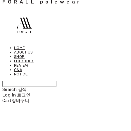
FORALL polewear
HOME
ABOUT US
SHOP
LOOKBOOK
REVIEW
Q&A
NOTICE
Search
검색
Log In
로그인
Cart
장바구니