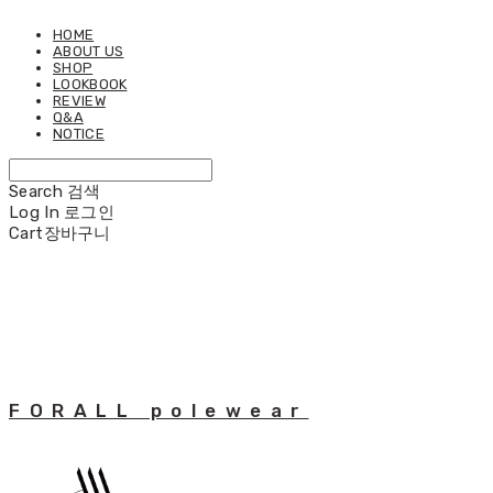
HOME
ABOUT US
SHOP
LOOKBOOK
REVIEW
Q&A
NOTICE
Search
검색
Log In
로그인
Cart
장바구니
FORALL polewear