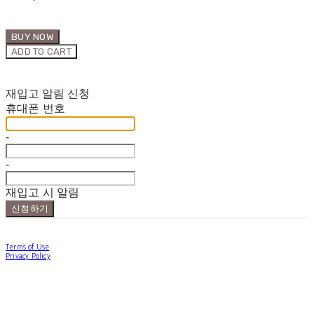
BUY NOW
ADD TO CART
재입고 알림 신청
휴대폰 번호
-
-
재입고 시 알림
신청하기
Terms of Use
Privacy Policy
Confirm Entrepreneur Information
Company Name: forallpolewear | Owner: Hannah Han | Personal Info Manager:
forallpolewear | Email: forallpolewear@naver.com
Address: 1-21, Haengdang-ro 17-gil, Seongdong-gu, Seoul, Republic of Korea | Business