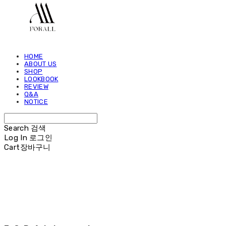
HOME
ABOUT US
SHOP
LOOKBOOK
REVIEW
Q&A
NOTICE
Search
검색
Log In
로그인
Cart
장바구니