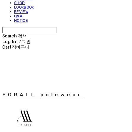
SHOP
LOOKBOOK
REVIEW
Q&A
NOTICE
Search
검색
Log In
로그인
Cart
장바구니
FORALL polewear