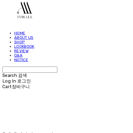
HOME
ABOUT US
SHOP
LOOKBOOK
REVIEW
Q&A
NOTICE
Search
검색
Log In
로그인
Cart
장바구니