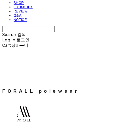
SHOP
LOOKBOOK
REVIEW
Q&A
NOTICE
Search
검색
Log In
로그인
Cart
장바구니
FORALL polewear