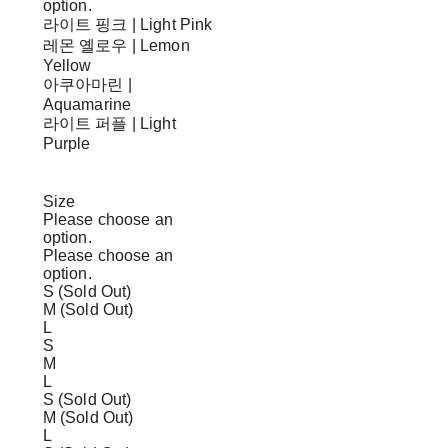
option.
라이트 핑크 | Light Pink
레몬 옐로우 | Lemon
Yellow
아쿠아마린 |
Aquamarine
라이트 퍼플 | Light
Purple
Size
Please choose an
option.
Please choose an
option.
S (Sold Out)
M (Sold Out)
L
S
M
L
S (Sold Out)
M (Sold Out)
L